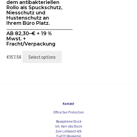
dem antibakteriellen
Rollo als Spuckschutz,
Niesschutz und
Hustenschutz an
Ihrem Büro Platz.
………………………………………………
AB 82,30–€ + 19 %
Mwst. +
Fracht/Verpackung
€
157,56
Select options
Kontakt
Office Sun Protection
Bausysteme Stock
Inh. Karl-Udo Stock
Zum Lohbusch 42b
D-42111 Wuppertal