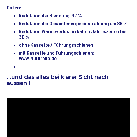
inkl.
Daten:
97
Reduktion der Blendung 97 %
%
Reduktion der Gesamtenergieeinstrahlung um 88 %
Blendschutz
und
Reduktion Wärmeverlust in kalten Jahreszeiten bis
ca.
30 %
88
ohne Kassette / Führungsschienen
%
mit Kassette und Führungschienen:
Reduktion
www.Multirollo.de
der
Gesamtenergieeinstrahlung
bei
…und das alles bei klarer Sicht nach
freier
aussen !
und
____________________________________________
klarer
Sicht
nach
aussen!
Nach
Ihrem
Wunsch