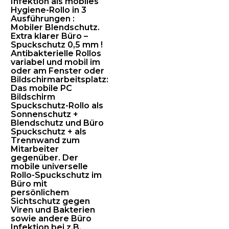
Infektion als mobiles
Hygiene-Rollo in 3
geblendet!
Ausführungen :
Das
Mobiler Blendschutz.
versprechen
Extra klarer Büro –
wir
Spuckschutz 0,5 mm !
mit
Antibakterielle Rollos
variabel und mobil im
der
oder am Fenster oder
langen
Bildschirmarbeitsplatz:
Gewährleistungzeit
Das mobile PC
von
Bildschirm
Spuckschutz-Rollo als
5
Sonnenschutz +
Jahren
Blendschutz und Büro
ab
Spuckschutz + als
Werk
Trennwand zum
Mitarbeiter
!
gegenüber. Der
quantity
mobile universelle
Rollo-Spuckschutz im
Büro mit
persönlichem
Sichtschutz gegen
Viren und Bakterien
sowie andere Büro
Infektion bei z.B.