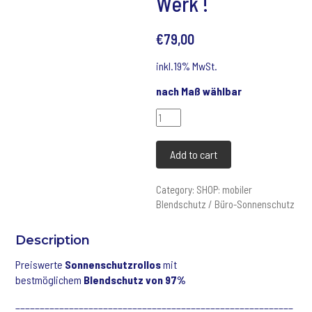
Werk !
€
79,00
inkl.19% MwSt.
nach Maß wählbar
Günstiges
Multirollo®
-
Add to cart
G-
steht
für
Category:
SHOP: mobiler
GÜNSTIG:
Blendschutz / Büro-Sonnenschutz
mit
gleichen
Description
Eigenschaften
unserer
Preiswerte
Sonnenschutzrollos
mit
handelsüblichen
bestmöglichem
Blendschutz von 97%
Kassettenrollos
_________________________________________________________
mit